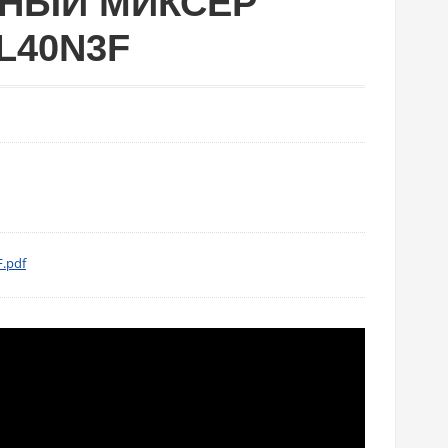
НЫЙ МИКСЕР
L40N3F
.pdf