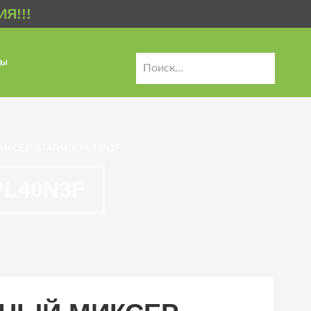
Я!!!
ТЫ
КСЕР STARMIX PL40N3F
PL40N3F