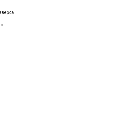
аверса
н.